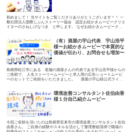
初めまして！ 当サイトをご覧くださりありがとうございます＾＾ 一
般社団法人国際じぶんストーリー協会 認定お絵かきムービークリエ
イターのさねしげなつき と申します。 なぜお絵かきムービークリ
エイターになったのかはこちらの動画をご覧ください。 ...
（有）酒屋の宇山代表 宇山浩平
お客様の声
様〜お絵かきムービーで本質的な
価値が伝わり、お問合せも増加〜
島根県松江市にある 老舗の酒屋さんの代表である宇山浩平様からの
ご依頼で、 人生ストーリームービーと求人用の広告ショートムービ
ーのセットでご依頼をいただきました。 ⠀ 酒屋の宇山様公式ライン↓
（登録の方お得なクーポンあります🉐） 求人ムービ...
環境改善コンサルタント佐伯由香
お絵かきムービー
様１分自己紹介ムービー
今回ご依頼を頂いたのは島根県安来市の環境改善コンサルタント佐伯
由香さん。 ご自身の経験やスキルを活かして整理整頓清掃で職場の
効率化やコミュニケーションの向上のお手伝いをされていらっしゃい