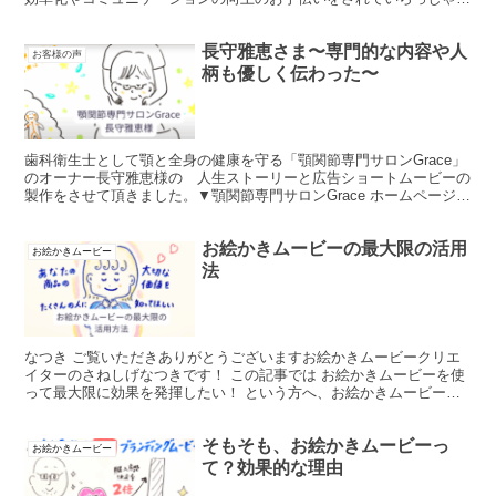
ます。 今回ご依頼を頂いたのは１分でぎゅっとご経験や想...
長守雅恵さま〜専門的な内容や人
お客様の声
柄も優しく伝わった〜
歯科衛生士として顎と全身の健康を守る「顎関節専門サロンGrace」
のオーナー長守雅恵様の 人生ストーリーと広告ショートムービーの
製作をさせて頂きました。▼顎関節専門サロンGrace ホームページ
▼人生ストーリームービーはこちら ▼広告ショ...
お絵かきムービーの最大限の活用
お絵かきムービー
法
なつき ご覧いただきありがとうございますお絵かきムービークリエ
イターのさねしげなつきです！ この記事では お絵かきムービーを使
って最大限に効果を発揮したい！ という方へ、お絵かきムービーの
活用方法のポイントをご紹介させていただきます＾＾ こ...
そもそも、お絵かきムービーっ
お絵かきムービー
て？効果的な理由